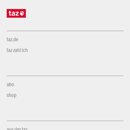
taz.de
taz zahl ich
abo
shop
aus der taz