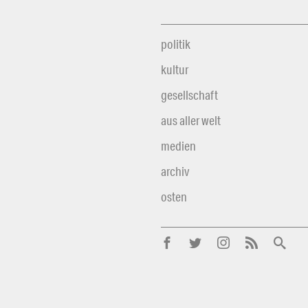
politik
kultur
gesellschaft
aus aller welt
medien
archiv
osten