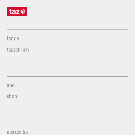
taz.de
taz zahl ich
abo
shop
aus der taz