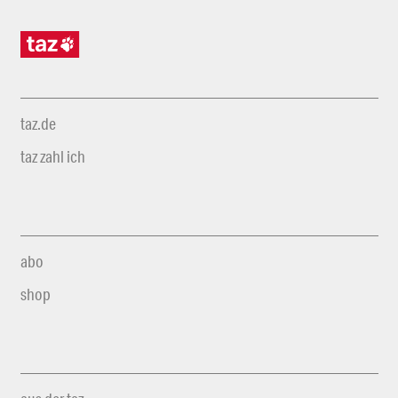
taz.de
taz zahl ich
abo
shop