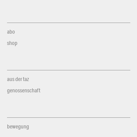
abo
shop
aus der taz
genossenschaft
bewegung