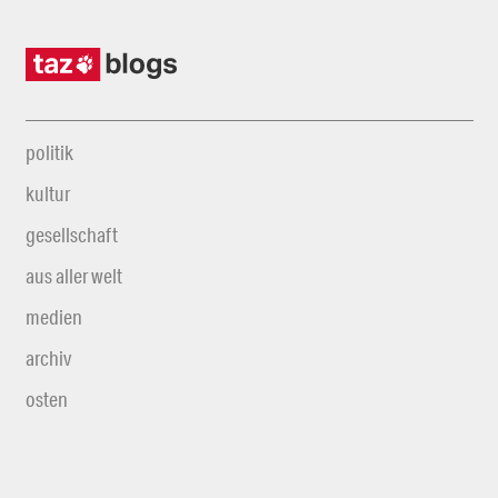
politik
kultur
gesellschaft
aus aller welt
medien
archiv
osten