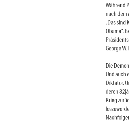
Während Pa
nach dem a
„Das sind 
Obama“. B
Präsidents
George W. 
Die Demons
Und auch e
Diktator. 
deren 32jä
Krieg zurüc
loszuwerde
Nachfolger