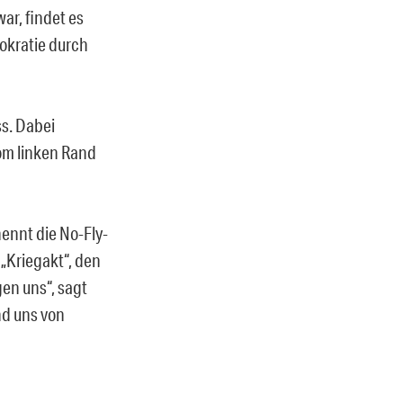
ar, findet es
okratie durch
s. Dabei
om linken Rand
nennt die No-Fly-
 „Kriegakt“, den
gen uns“, sagt
nd uns von