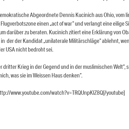
emokratische Abgeordnete Dennis Kucinich aus Ohio, vom li
Flugverbotszone einen „act of war“ und verlangt eine eilige S
um darüber zu beraten. Kucinich zitiert eine Erklärung von 
in der der Kandidat „unilaterale Militärschläge“ ablehnt, wen
der USA nicht bedroht sei.
er dritter Krieg in der Gegend und in der muslimischen Welt“, 
 mich, was sie im Weissen Haus denken“.
http://www.youtube.com/watch?v=TRQUnpKlZ8Q[/youtube]