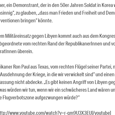
r, ein Demonstrant, der in den 50er Jahren Soldat in Korea w
nsinnig“, zu glauben, „dass man Frieden und Freiheit und Dem
erventionen bringen“ könnte.
dem Militäreinsatz gegen Libyen kommt auch aus dem Kongres
bgeordnete vom rechten Rand der RepublikanerInnen und v
atInnen überein.
ikaner Ron Paul aus Texas, vom rechten Flügel seiner Partei, 
„Ausdehnung der Kriege, in die wir verwickelt sind“ und einen
fassung nicht abdecke. „Es gibt keinen Angriff von Libyen ge
„was würden wir tun, wenn wir ein schwächeres Land wären u
ne Flugverbotszone aufgezwungen würde?“
http://www.youtube.com/watch?v=r-qm9U3X3EU[/youtube]