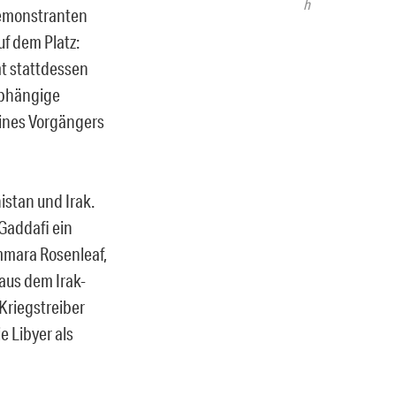
h
Demonstranten
f dem Platz:
mt stattdessen
abhängige
eines Vorgängers
stan und Irak.
Gaddafi ein
mmara Rosenleaf,
aus dem Irak-
 Kriegstreiber
e Libyer als