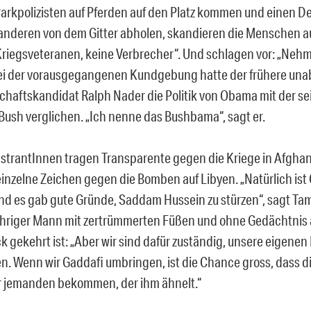
rkpolizisten auf Pferden auf den Platz kommen und einen 
nderen von dem Gitter abholen, skandieren die Menschen au
Kriegsveteranen, keine Verbrecher“. Und schlagen vor: „Neh
ei der vorausgegangenen Kundgebung hatte der frühere un
chaftskandidat Ralph Nader die Politik von Obama mit der s
Bush verglichen. „Ich nenne das Bushbama“, sagt er.
trantInnen tragen Transparente gegen die Kriege in Afghani
inzelne Zeichen gegen die Bomben auf Libyen. „Natürlich ist 
Und es gab gute Gründe, Saddam Hussein zu stürzen“, sagt Ta
hriger Mann mit zertrümmerten Füßen und ohne Gedächtnis 
k gekehrt ist: „Aber wir sind dafür zuständig, unsere eigenen
n. Wenn wir Gaddafi umbringen, ist die Chance gross, dass di
 jemanden bekommen, der ihm ähnelt.“