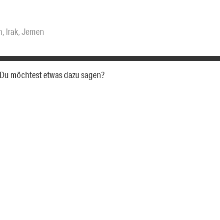
h
,
Irak
,
Jemen
a. Du möchtest etwas dazu sagen?