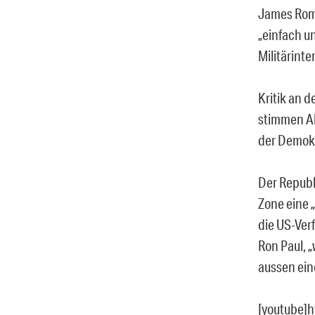
James Rome
„einfach u
Militärint
Kritik an 
stimmen A
der Demokr
Der Republ
Zone eine 
die US-Ver
Ron Paul, 
aussen ei
[youtube]