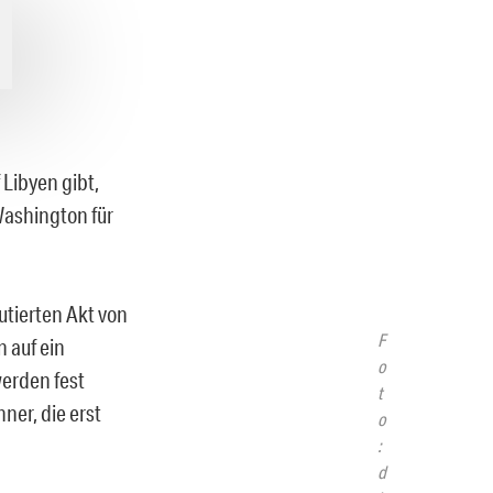
Libyen gibt,
Washington für
kutierten Akt von
F
 auf ein
o
werden fest
t
er, die erst
o
:
d