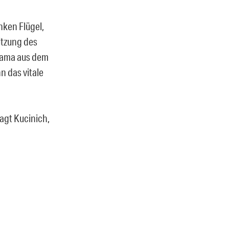
nken Flügel,
itzung des
Obama aus dem
n das vitale
sagt Kucinich,