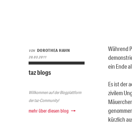
Während Pr
DOROTHEA HAHN
VON
demonstrie
20.03.2011
ein Ende al
taz blogs
Es ist der 
zivilem Un
Willkommen auf der Blogplattform
der taz-Community!
Mäuerchen,
genommen. 
mehr über diesen blog
kürzlich a