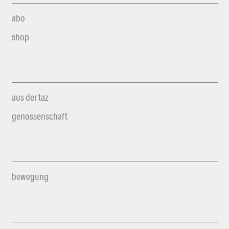
abo
shop
aus der taz
genossenschaft
bewegung