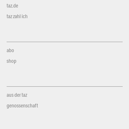
taz.de
taz zahl ich
abo
shop
aus der taz
genossenschaft