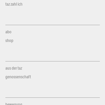
taz zahl ich
abo
shop
aus der taz
genossenschaft
bewegung