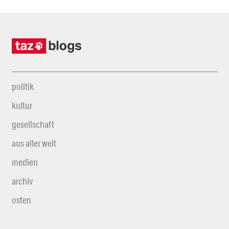
politik
kultur
gesellschaft
aus aller welt
medien
archiv
osten