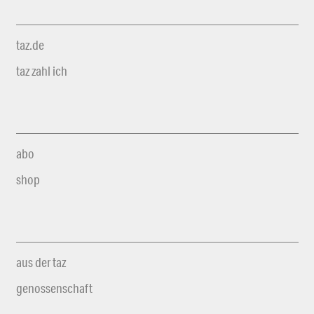
taz.de
taz zahl ich
abo
shop
aus der taz
genossenschaft