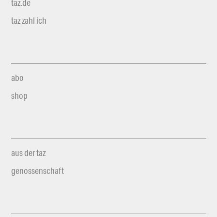
taz.de
taz zahl ich
abo
shop
aus der taz
genossenschaft