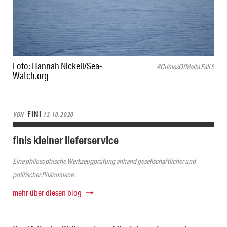
Foto: Hannah Nickell/Sea-
#CrimesOfMalta Fall 5
Watch.org
FINI
VON
13.10.2020
finis kleiner lieferservice
Eine philosophische Werkzeugprüfung anhand gesellschaftlicher und
politischer Phänomene.
mehr über diesen blog