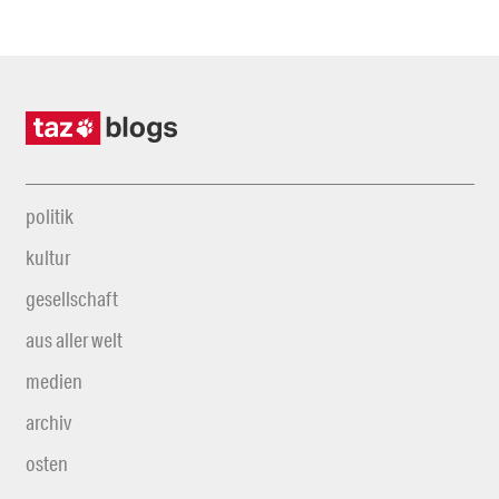
politik
kultur
gesellschaft
aus aller welt
medien
archiv
osten