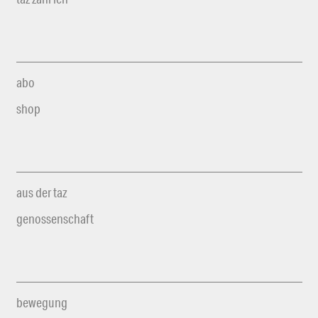
abo
shop
aus der taz
genossenschaft
bewegung