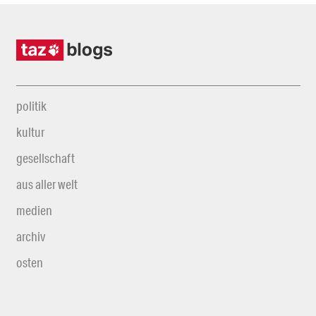
politik
kultur
gesellschaft
aus aller welt
medien
archiv
osten