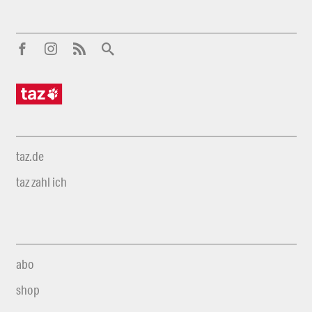
taz.de
taz zahl ich
abo
shop