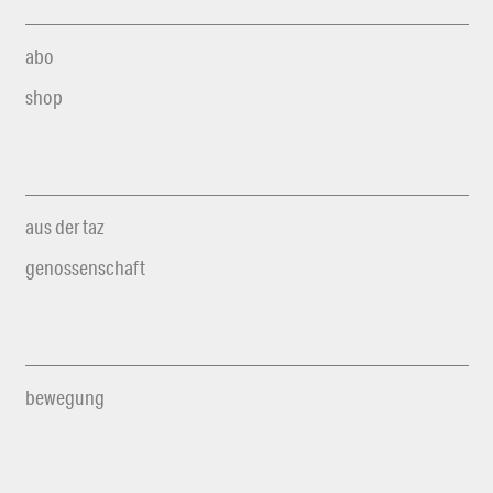
abo
shop
aus der taz
genossenschaft
bewegung