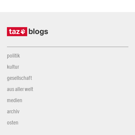
politik
kultur
gesellschaft
aus aller welt
medien
archiv
osten