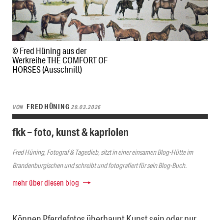
© Fred Hüning aus der
Werkreihe THE COMFORT OF
HORSES (Ausschnitt)
FRED HÜNING
VON
29.03.2026
fkk – foto, kunst & kapriolen
Fred Hüning, Fotograf & Tagedieb, sitzt in einer einsamen Blog-Hütte im
Brandenburgischen und schreibt und fotografiert für sein Blog-Buch.
mehr über diesen blog
Können Pferdefotos überhaupt Kunst sein oder nur