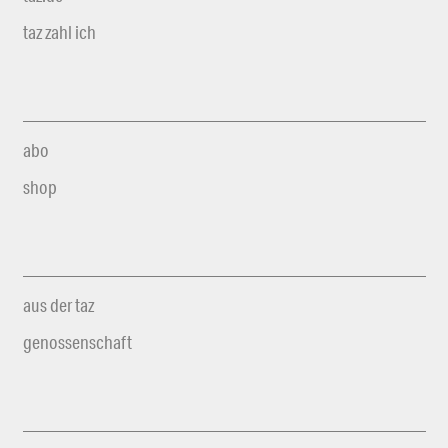
taz zahl ich
abo
shop
aus der taz
genossenschaft