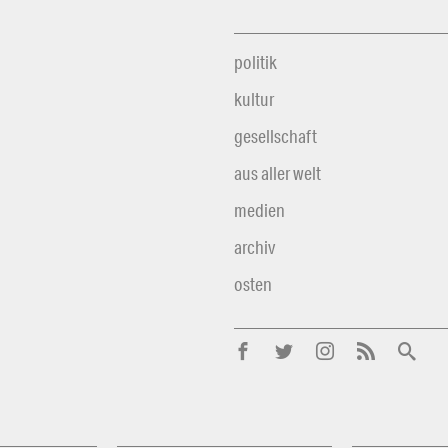
politik
kultur
gesellschaft
aus aller welt
medien
archiv
osten