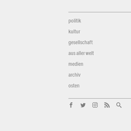
politik
kultur
gesellschaft
aus aller welt
medien
archiv
osten