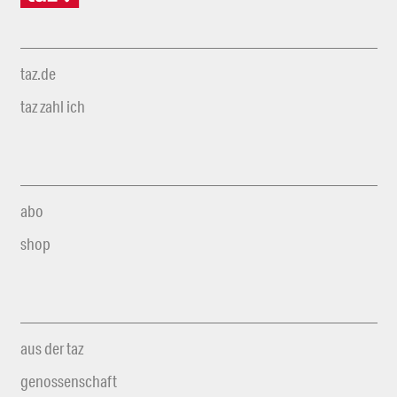
taz.de
taz zahl ich
abo
shop
aus der taz
genossenschaft