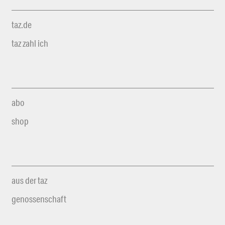
taz.de
taz zahl ich
abo
shop
aus der taz
genossenschaft