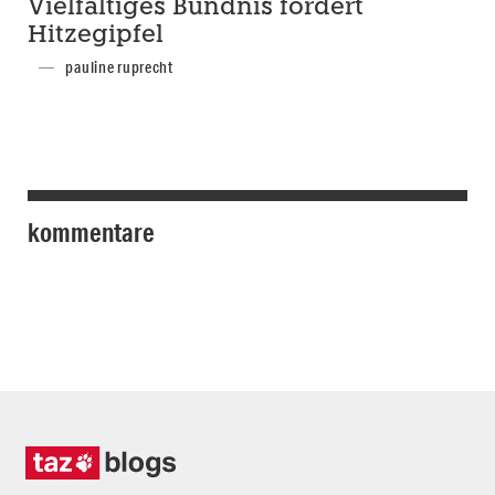
Vielfältiges Bündnis fordert
Hitzegipfel
pauline ruprecht
kommentare