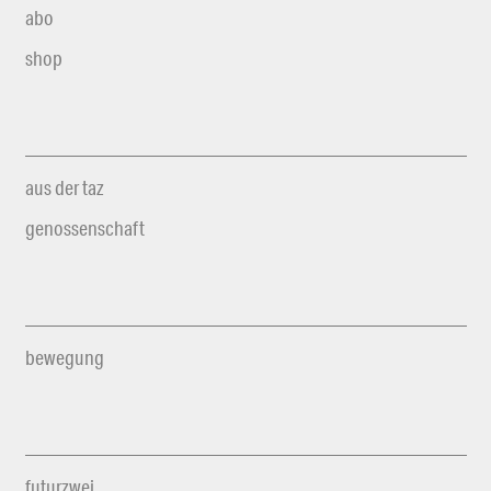
abo
shop
aus der taz
genossenschaft
bewegung
futurzwei