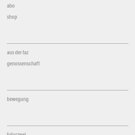
abo
shop
aus der taz
genossenschaft
bewegung
futurzwei