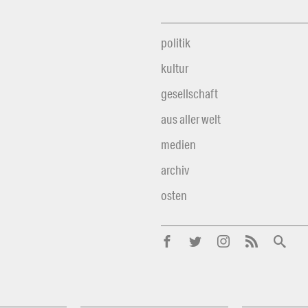
politik
kultur
gesellschaft
aus aller welt
medien
archiv
osten