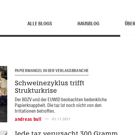
ALLE BLOGS
HAUSBLOG
ÜBER
PAPIERMANGEL IN DER VERLAGSBRANCHE
Schweinezyklus trifft
Strukturkrise
Der BDZV und der EUWID beobachten bedenkliche
Papierknappheit. Die taz ist noch nicht von den
Irritationen betroffen.
andreas bull
01.11.2021
Jede taz verursacht 300 Gramm