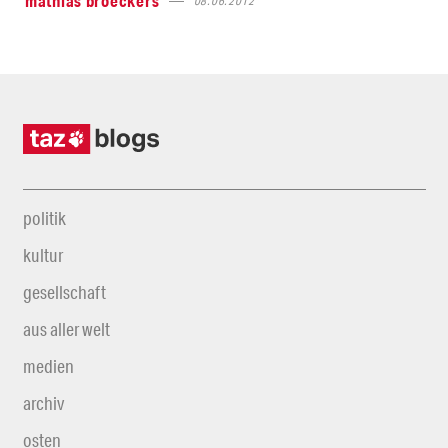
mathias broeckers
08.06.2012
politik
kultur
gesellschaft
aus aller welt
medien
archiv
osten