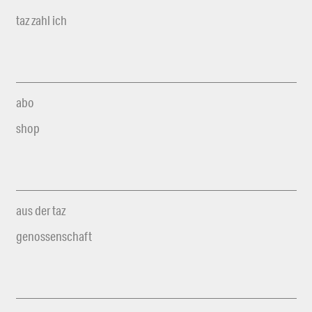
taz zahl ich
abo
shop
aus der taz
genossenschaft