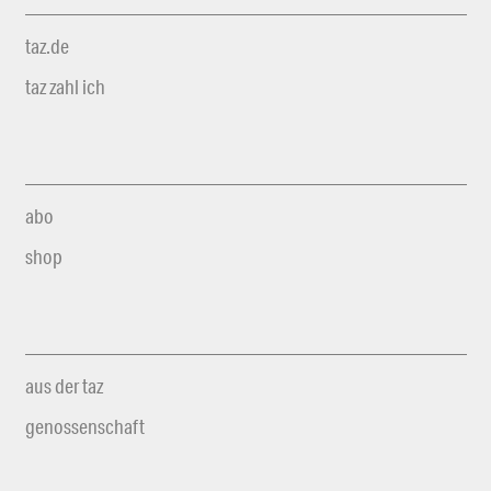
taz.de
taz zahl ich
abo
shop
aus der taz
genossenschaft