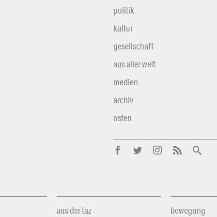
politik
kultur
gesellschaft
aus aller welt
medien
archiv
osten
aus der taz
bewegung