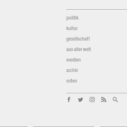
politik
kultur
gesellschaft
aus aller welt
medien
archiv
osten