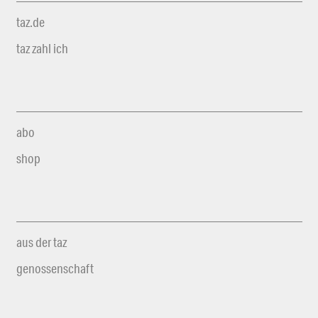
taz.de
taz zahl ich
abo
shop
aus der taz
genossenschaft