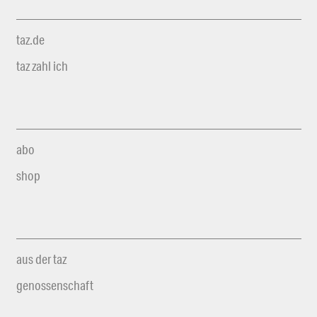
taz.de
taz zahl ich
abo
shop
aus der taz
genossenschaft