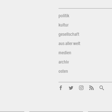
politik
kultur
gesellschaft
aus aller welt
medien
archiv
osten