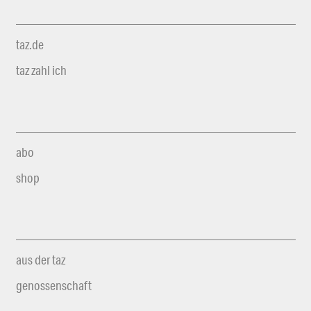
taz.de
taz zahl ich
abo
shop
aus der taz
genossenschaft