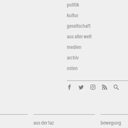
politik
kultur
gesellschaft
aus aller welt
medien
archiv
osten
aus der taz
bewegung