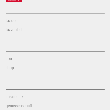
taz.de
taz zahl ich
abo
shop
aus der taz
genossenschaft