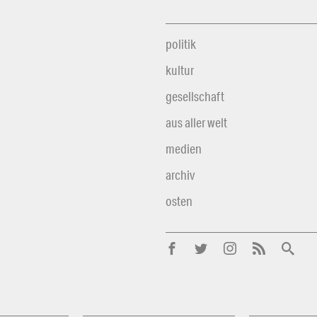
politik
kultur
gesellschaft
aus aller welt
medien
archiv
osten