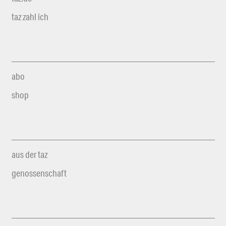
taz zahl ich
abo
shop
aus der taz
genossenschaft