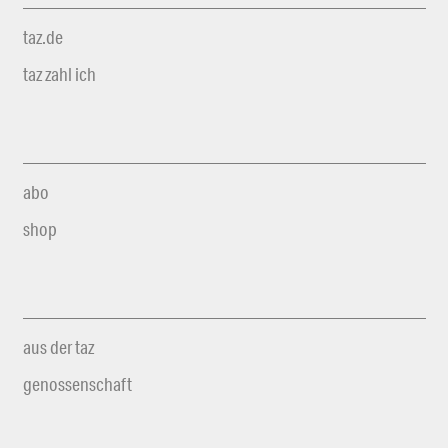
taz.de
taz zahl ich
abo
shop
aus der taz
genossenschaft