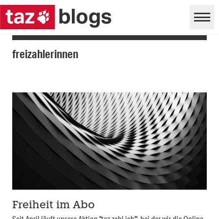
freizahlerinnen
Freiheit im Abo
Seit April läuft unsere Aktion "taz zahl ich'", bei der wir die Online-