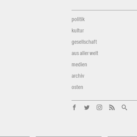
politik
kultur
gesellschaft
aus aller welt
medien
archiv
osten