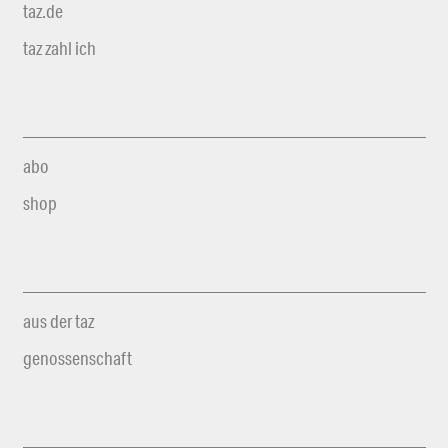
taz.de
taz zahl ich
abo
shop
aus der taz
genossenschaft