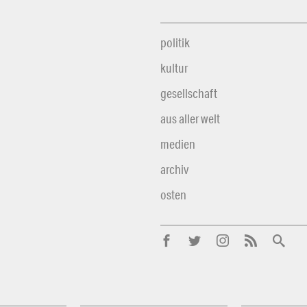
politik
kultur
gesellschaft
aus aller welt
medien
archiv
osten