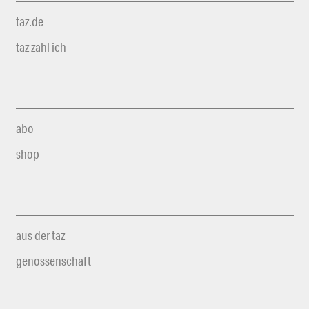
taz.de
taz zahl ich
abo
shop
aus der taz
genossenschaft