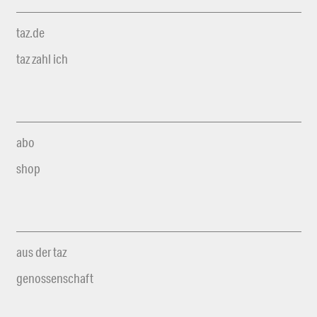
taz.de
taz zahl ich
abo
shop
aus der taz
genossenschaft