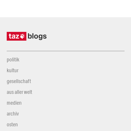
politik
kultur
gesellschaft
aus aller welt
medien
archiv
osten