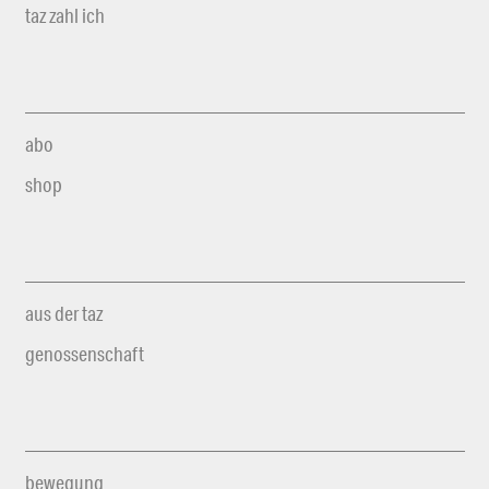
taz zahl ich
abo
shop
aus der taz
genossenschaft
bewegung