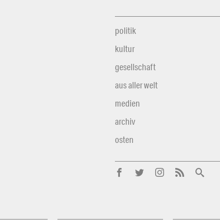
politik
kultur
gesellschaft
aus aller welt
medien
archiv
osten