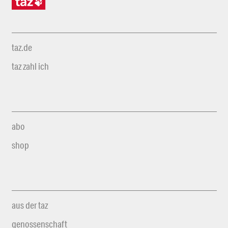
taz.de
taz zahl ich
abo
shop
aus der taz
genossenschaft