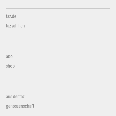
taz.de
taz zahl ich
abo
shop
aus der taz
genossenschaft