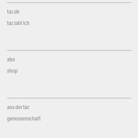
taz.de
taz zahl ich
abo
shop
aus der taz
genossenschaft