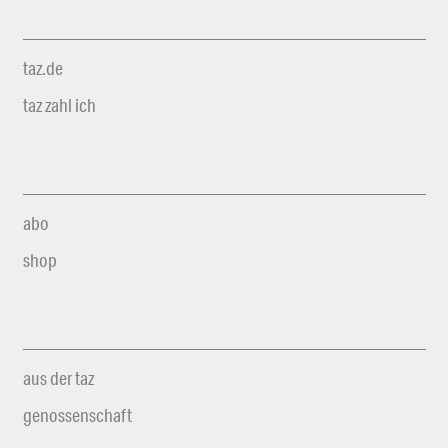
taz.de
taz zahl ich
abo
shop
aus der taz
genossenschaft