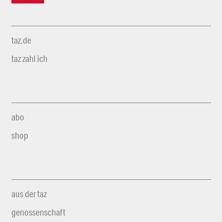
taz.de
taz zahl ich
abo
shop
aus der taz
genossenschaft