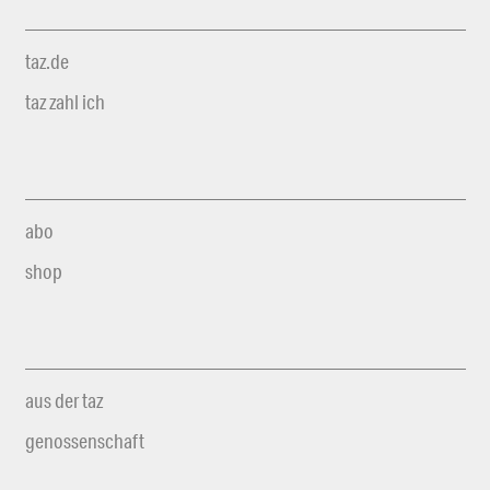
taz.de
taz zahl ich
abo
shop
aus der taz
genossenschaft