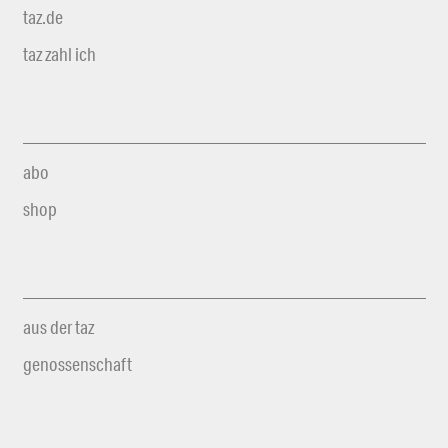
taz.de
taz zahl ich
abo
shop
aus der taz
genossenschaft